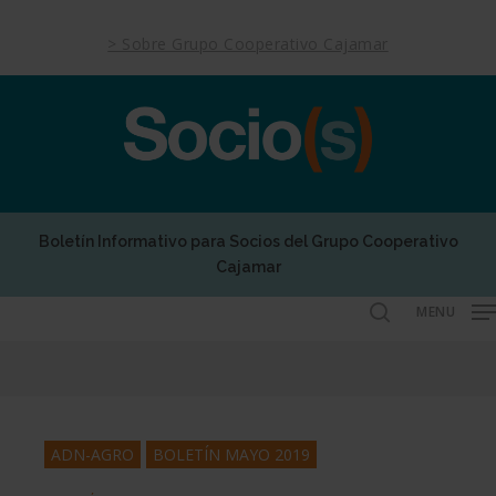
Skip
to
> Sobre Grupo Cooperativo Cajamar
main
content
Boletín Informativo para Socios del Grupo Cooperativo
Cajamar
MENU
search
ADN-AGRO
BOLETÍN MAYO 2019