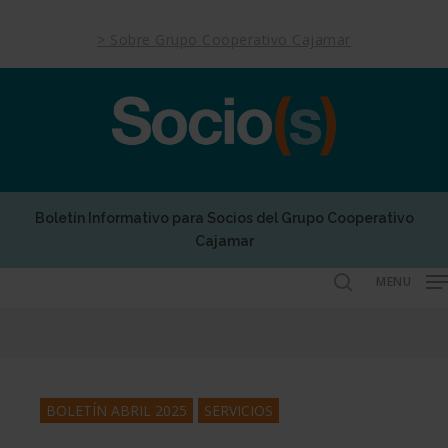
Skip
to
> Sobre Grupo Cooperativo Cajamar
main
content
Boletín Informativo para Socios del Grupo Cooperativo
Cajamar
MENU
search
BOLETÍN ABRIL 2025
SERVICIOS