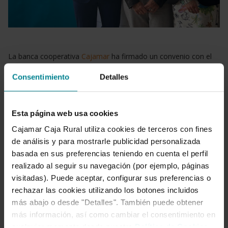
La banca cooperativa
Cajamar
ha firmado un convenio con el
Sindicato de Técnicos de Enfermería (SAE)
para ofrecer a sus
Consentimiento
Detalles
afiliados productos y servicios financieros en condiciones
ventajosas. De esta manera, la entidad colabora con los
Técnicos en Cuidados de Enfermería y contribuye con la misión
Esta página web usa cookies
de SAE que, desde sus inicios, busca mejorar la situación
Cajamar Caja Rural utiliza cookies de terceros con fines
laboral de este colectivo.
de análisis y para mostrarle publicidad personalizada
basada en sus preferencias teniendo en cuenta el perfil
Así, la mayor caja rural española pone a su disposición
realizado al seguir su navegación (por ejemplo, páginas
productos con condiciones preferentes, entre los que se
visitadas). Puede aceptar, configurar sus preferencias o
encuentran la Cuenta Nómina, hipotecas, productos de
rechazar las cookies utilizando los botones incluidos
financiación al consumo, productos de financiación
más abajo o desde "Detalles". También puede obtener
fotovoltaica, fondos de inversión, planes de pensiones, gestión
más información, así como cambiar el consentimiento en
discrecional de carteras y seguros. Además, pueden acceder
cualquier momento desde nuestra
Política de Cookies
.