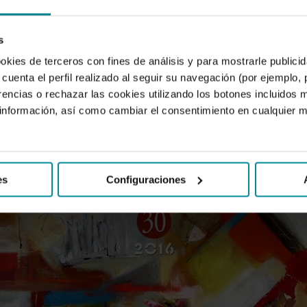
eva entrega de
Mediterráneo Económico
se desarrolla un notable tra
s de diversas universidades, centros de investigación y organismos p
ha analizado desde diferentes ángulos uno de los asuntos más comple
s
delo y consolidar sus cimientos, dando respuesta a las nuevas aspira
ookies de terceros con fines de análisis y para mostrarle public
la viabilidad futura de las cuentas públicas.
cuenta el perfil realizado al seguir su navegación (por ejemplo,
rencias o rechazar las cookies utilizando los botones incluidos 
ticos que recogen algunas valoraciones generales del modelo y, vari
nformación, así como cambiar el consentimiento en cualquier
descentralización tributaria, los mecanismos de nivelación, el cómput
.
es
Configuraciones