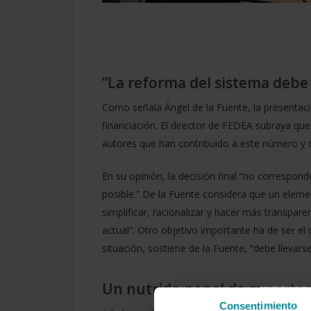
“
La reforma del sistema debe g
Como señala Ángel de la Fuente, la presentació
financiación. El director de FEDEA subraya que
autores que han contribuido a este número y q
En su opinión, la decisión final “no correspond
posible.” De la Fuente considera que un eleme
simplificar, racionalizar y hacer más transpa
actual”. Otro objetivo importante ha de ser el
situación, sostiene de la Fuente, “debe lleva
Un nutrido panel de experto
Consentimiento