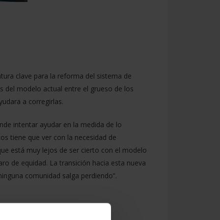
atura clave para la reforma del sistema de
as del modelo actual entre el grueso de los
udara a corregirlas.
onde intentar ayudar en la medida de lo
os tiene que ver con la necesidad de
que está muy lejos de ser cierto con el modelo
aro de equidad. La transición hacia esta nueva
e ninguna comunidad salga perdiendo”.