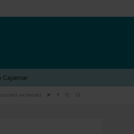
o Cajamar
TWITTER
FACEBOOK
INSTAGRAM
search
BOLETINES ANTERIORES