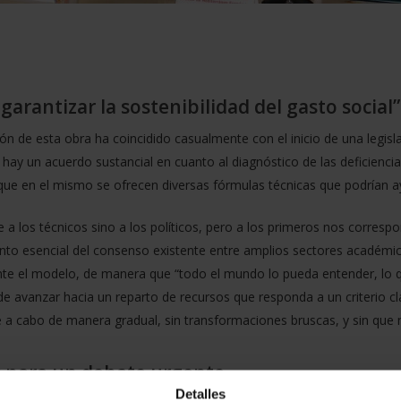
arantizar la sostenibilidad del gasto social”
n de esta obra ha coincidido casualmente con el inicio de una legisl
 hay un acuerdo sustancial en cuanto al diagnóstico de las deficienci
ue en el mismo se ofrecen diversas fórmulas técnicas que podrían ay
e a los técnicos sino a los políticos, pero a los primeros nos corresp
nto esencial del consenso existente entre amplios sectores académic
rente el modelo, de manera que “todo el mundo lo pueda entender, lo 
 de avanzar hacia un reparto de recursos que responda a un criterio cl
rse a cabo de manera gradual, sin transformaciones bruscas, y sin qu
s para un debate urgente
Detalles