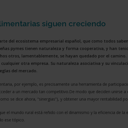
limentarias siguen creciendo
a parte del ecosistema empresarial español, que como todos sa
ñas pymes tienen naturaleza y forma cooperativa, y han tenid
hos otros, lamentablemente, se hayan quedado por el camino. 
ualquier otra empresa. Su naturaleza asociativa y su vinculació
reglas del mercado.
mentaria, por ejemplo, es precisamente una herramienta de participac
l acceder a un mercado tan competitivo.De modo que deciden unirse a
mo se dice ahora, “sinergias”), y obtener una mayor rentabilidad por
que el mundo rural está reñido con el dinamismo y la eficiencia de 
o ese tópico.