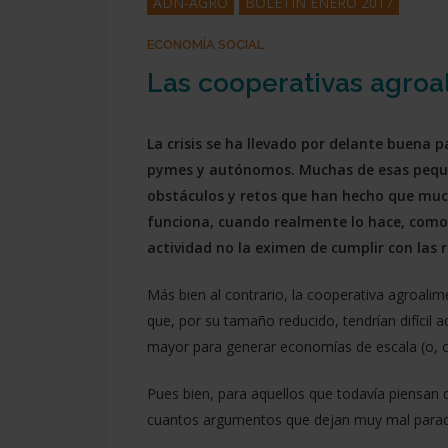
ADN-AGRO
BOLETÍN ENERO 2017
ECONOMÍA SOCIAL
Presiona enter para buscar o ESC para cerrar
Las cooperativas agroa
La crisis se ha llevado por delante buen
pymes y autónomos. Muchas de esas peque
obstáculos y retos que han hecho que muc
funciona, cuando realmente lo hace, como c
actividad no la eximen de cumplir con las 
Más bien al contrario, la cooperativa agroali
que, por su tamaño reducido, tendrían difíci
mayor para generar economías de escala (o, co
Pues bien, para aquellos que todavía piensan 
cuantos argumentos que dejan muy mal parad