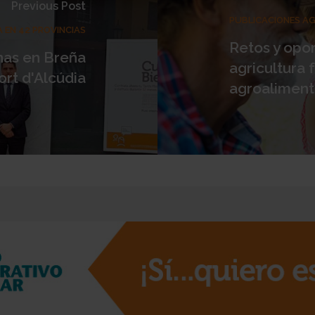
Previous Post
PUBLICACIONES A
 EN 42 PROVINCIAS
Retos y opo
nas en Breña
agricultura 
ort d'Alcúdia
agroaliment