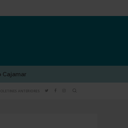
o Cajamar
TWITTER
FACEBOOK
INSTAGRAM
search
BOLETINES ANTERIORES