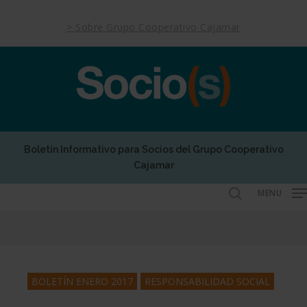
Skip
to
> Sobre Grupo Cooperativo Cajamar
main
content
Boletín Informativo para Socios del Grupo Cooperativo
Cajamar
MENU
search
BOLETÍN ENERO 2017
RESPONSABILIDAD SOCIAL