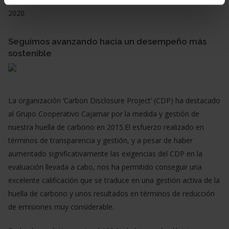
2020.
Seguimos avanzando hacia un desempeño más
sostenible
La organización ‘Carbon Disclosure Project’ (CDP) ha destacado
al Grupo Cooperativo Cajamar por la medida y gestión de
nuestra huella de carbono en 2015.El esfuerzo realizado en
términos de transparencia y gestión, y a pesar de haber
aumentado significativamente las exigencias del CDP en la
evaluación llevada a cabo, nos ha permitido conseguir una
excelente calificación que se traduce en una gestión activa de la
huella de carbono y unos resultados en términos de reducción
de emisiones muy considerable.