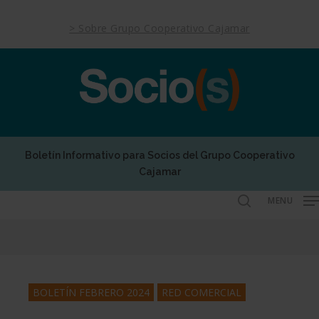
Skip
to
> Sobre Grupo Cooperativo Cajamar
main
content
Boletín Informativo para Socios del Grupo Cooperativo
Cajamar
MENU
search
BOLETÍN FEBRERO 2024
RED COMERCIAL