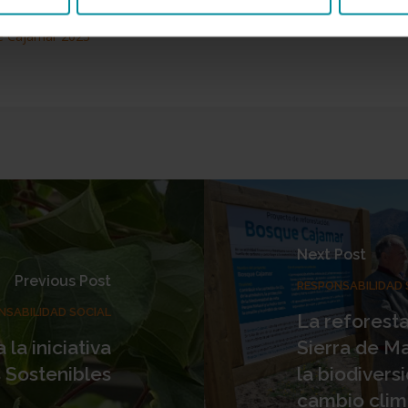
de Cajamar 2023
Next Post
Previous Post
RESPONSABILIDAD 
NSABILIDAD SOCIAL
La reforest
la iniciativa
Sierra de M
 Sostenibles
la biodivers
cambio clim