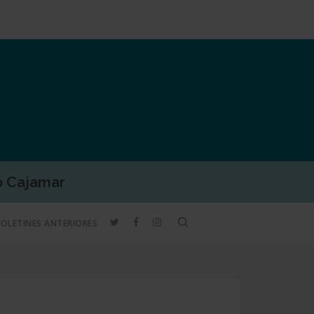
o Cajamar
TWITTER
FACEBOOK
INSTAGRAM
search
BOLETINES ANTERIORES