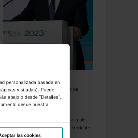
idad personalizada basada en
 de las necesidades.
Es el momento de
 páginas visitadas). Puede
más abajo o desde "Detalles".
 una visión alejada de coyunturas
 momento desde nuestra
rgo plazo, a la altura de los retos actuales,
e atender una demanda de alimentos creciente
Aceptar las cookies