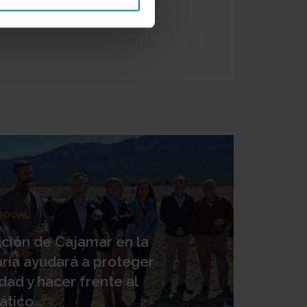
SOCIAL
ación de Cajamar en la
aría ayudará a proteger
idad y hacer frente al
ático