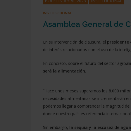
BOLETÍN ABRIL 2023
INSTITUCIONAL
Presiona enter para buscar o ESC para cerrar
INSTITUCIONAL
Asamblea General de C
En su intervención de clausura, el
presidente
de interés relacionados con el uso de la intelige
En concreto, sobre el futuro del sector agro
será la alimentación
.
“Hace unos meses superamos los 8.000 millone
necesidades alimentarias se incrementarán en 
podemos llegar a comprender la magnitud del 
donde nuestro país es referencia internacional
Sin embargo,
la sequía y la escasez de agu