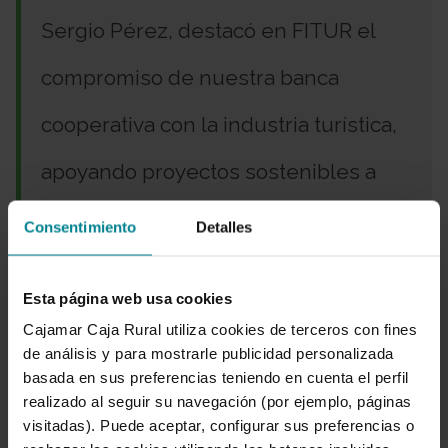
Sergio Pérez, destacó en FITUR el
compromiso de nuestra banca
cooperativa con la industria turística,
apoyando proyectos sostenibles a
largo plazo, así como financiación
Consentimiento
Detalles
para la modernización de las antiguas
Esta página web usa cookies
instalaciones, ya que “
la
Cajamar Caja Rural utiliza cookies de terceros con fines
de análisis y para mostrarle publicidad personalizada
sostenibilidad será una de las bazas
basada en sus preferencias teniendo en cuenta el perfil
realizado al seguir su navegación (por ejemplo, páginas
del sector turístico español para
visitadas). Puede aceptar, configurar sus preferencias o