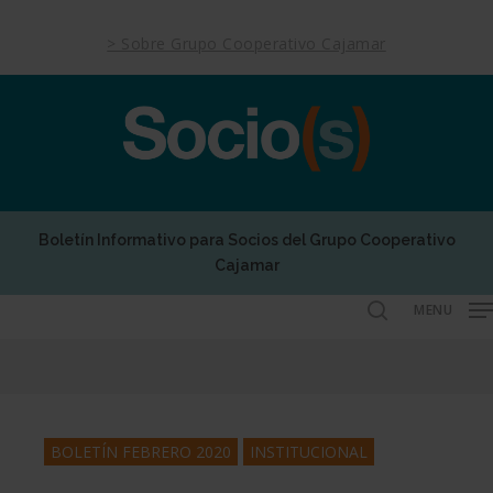
Skip
to
> Sobre Grupo Cooperativo Cajamar
main
content
Boletín Informativo para Socios del Grupo Cooperativo
Cajamar
MENU
search
BOLETÍN FEBRERO 2020
INSTITUCIONAL