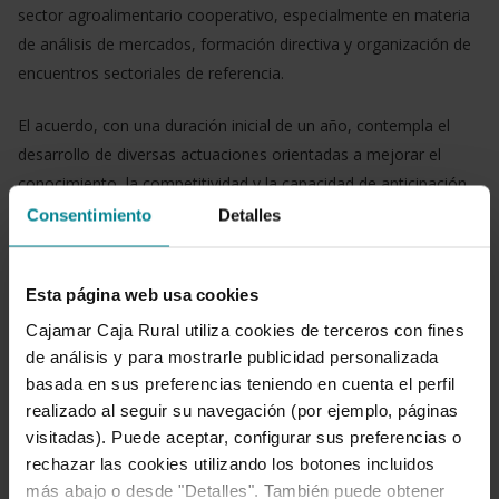
sector agroalimentario cooperativo, especialmente en materia
de análisis de mercados, formación directiva y organización de
encuentros sectoriales de referencia.
El acuerdo, con una duración inicial de un año, contempla el
desarrollo de diversas actuaciones orientadas a mejorar el
conocimiento, la competitividad y la capacidad de anticipación
de las cooperativas agroalimentarias ante los retos
Consentimiento
Detalles
económicos, comerciales y regulatorios del sector del sector.
Entre las principales líneas de colaboración destaca el impulso
Esta página web usa cookies
al análisis y difusión de información sobre mercados
Cajamar Caja Rural utiliza cookies de terceros con fines
agroalimentarios. En este ámbito, la Fundación Grupo Cajamar
de análisis y para mostrarle publicidad personalizada
elaborará informes y análisis sectoriales que serán debatidos y
basada en sus preferencias teniendo en cuenta el perfil
contrastados por las estructuras sectoriales de Cooperativas
realizado al seguir su navegación (por ejemplo, páginas
visitadas). Puede aceptar, configurar sus preferencias o
Agro-alimentarias. Asimismo, ambas entidades colaborarán en
rechazar las cookies utilizando los botones incluidos
la organización de seminarios web relacionados con el
más abajo o desde "Detalles". También puede obtener
seguimiento y evolución de los mercados.