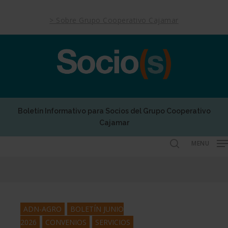
Skip
to
> Sobre Grupo Cooperativo Cajamar
main
content
Boletín Informativo para Socios del Grupo Cooperativo
Cajamar
MENU
search
ADN-AGRO
BOLETÍN JUNIO
2026
CONVENIOS
SERVICIOS