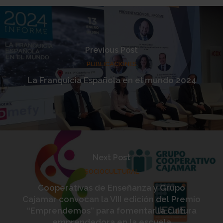
Previous Post
PUBLICACIONES
La Franquicia Española en el mundo 2024
Next Post
SOCIOCULTURAL
Cooperativas de Enseñanza y Grupo
Cajamar convocan la VIII edición del Premio
“Emprendemos” para fomentar la cultura
emprendedora en la escuela