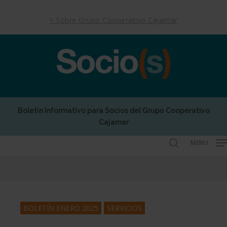
Skip
to
> Sobre Grupo Cooperativo Cajamar
main
content
Boletín Informativo para Socios del Grupo Cooperativo
Cajamar
MENU
search
BOLETÍN ENERO 2025
SERVICIOS