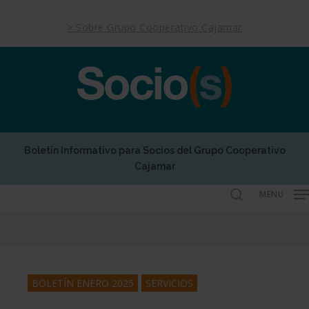
Skip
to
> Sobre Grupo Cooperativo Cajamar
main
content
Boletín Informativo para Socios del Grupo Cooperativo
Cajamar
MENU
search
BOLETÍN ENERO 2025
SERVICIOS