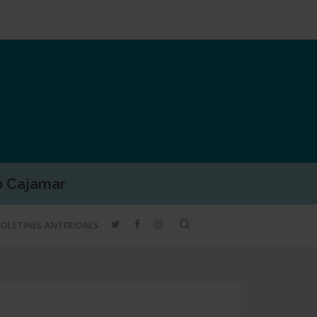
o Cajamar
TWITTER
FACEBOOK
INSTAGRAM
search
BOLETINES ANTERIORES