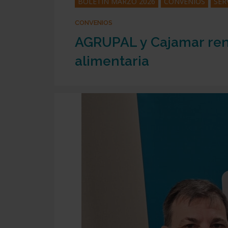
BOLETÍN MARZO 2026
CONVENIOS
SER
CONVENIOS
AGRUPAL y Cajamar renu
Presiona enter para buscar o ESC para cerrar
alimentaria