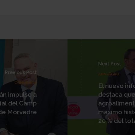
Next Post
Previous Post
ADN-AGRO
CONVENIOS
El nuevo in
án impulso a
destaca que
ial del Camp
agroaliment
de Morvedre
máximo histó
20 % del tota