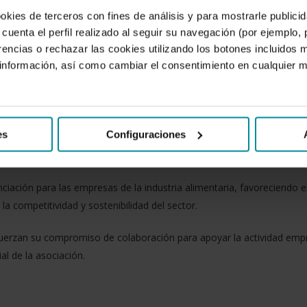
ookies de terceros con fines de análisis y para mostrarle public
cuenta el perfil realizado al seguir su navegación (por ejemplo,
rencias o rechazar las cookies utilizando los botones incluidos 
Murcia, Alicante y Albacete (AGRUPAL) y Cajamar Caja Rural han ren
nformación, así como cambiar el consentimiento en cualquier
jetivo de seguir facilitando a las empresas asociadas el acceso a so
de AGRUPAL, Juan Antonio López, y la directora territorial de Cajama
es
Configuraciones
RUPAL podrán beneficiarse de productos y servicios financieros en c
d comercial de Cajamar.
nciación para las empresas de la industria alimentaria, favoreciendo 
la competitividad y sostenibilidad del sector.
zan su compromiso de colaboración para apoyar la actividad empresa
ial de la asociación.