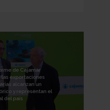
forme de Cajamar
 las exportaciones
arias alcanzan un
rico y representan el
l del país