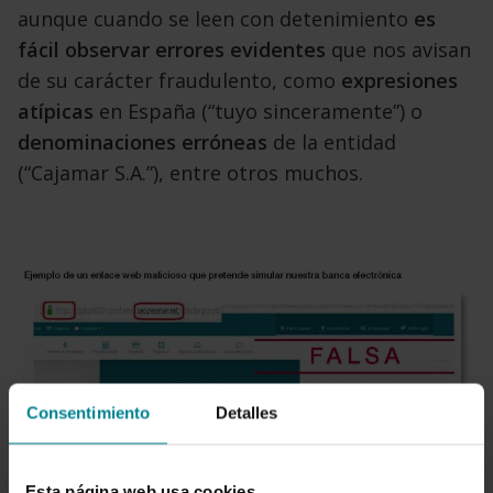
aunque cuando se leen con detenimiento
es
fácil observar errores evidentes
que nos avisan
de su carácter fraudulento, como
expresiones
atípicas
en España (“tuyo sinceramente”) o
denominaciones erróneas
de la entidad
(“Cajamar S.A.”), entre otros muchos.
Consentimiento
Detalles
No solo hay que fijarse en el candado
Esta página web usa cookies