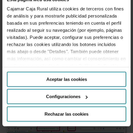
de seguridad de la URL (https://),
Cajamar Caja Rural utiliza cookies de terceros con fines
de análisis y para mostrarle publicidad personalizada
sino en la dirección en sí: recuerda
basada en sus preferencias teniendo en cuenta el perfil
realizado al seguir su navegación (por ejemplo, páginas
que nuestros dominios son
visitadas). Puede aceptar, configurar sus preferencias o
rechazar las cookies utilizando los botones incluidos
exclusivamente
más abajo o desde "Detalles". También puede obtener
más información, así como cambiar el consentimiento en
grupocooperativocajamar.es
y
cualquier momento desde nuestra
Política de Cookies
.
cajamar.es
Aceptar las cookies
Configuraciones
Rechazar las cookies