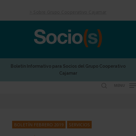
Skip
to
> Sobre Grupo Cooperativo Cajamar
main
content
Boletín Informativo para Socios del Grupo Cooperativo
Cajamar
MENU
search
BOLETÍN FEBRERO 2019
SERVICIOS