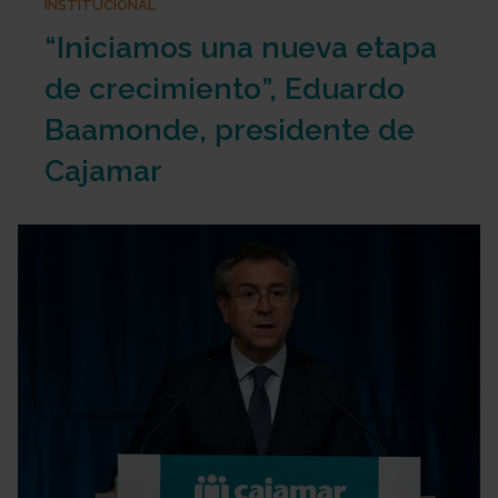
INSTITUCIONAL
“Iniciamos una nueva etapa
de crecimiento”, Eduardo
Baamonde, presidente de
Cajamar