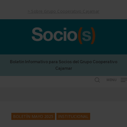
Skip
to
> Sobre Grupo Cooperativo Cajamar
main
content
Boletín Informativo para Socios del Grupo Cooperativo
Cajamar
MENU
search
BOLETÍN MAYO 2025
INSTITUCIONAL