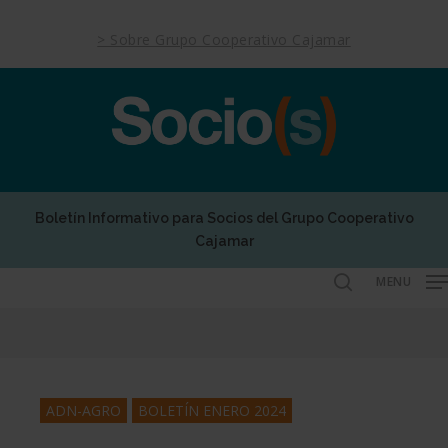
Skip
to
> Sobre Grupo Cooperativo Cajamar
main
content
Boletín Informativo para Socios del Grupo Cooperativo
Cajamar
MENU
search
ADN-AGRO
BOLETÍN ENERO 2024