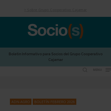
Skip
to
> Sobre Grupo Cooperativo Cajamar
main
content
Boletín Informativo para Socios del Grupo Cooperativo
Cajamar
MENU
search
ADN-AGRO
BOLETÍN FEBRERO 2026