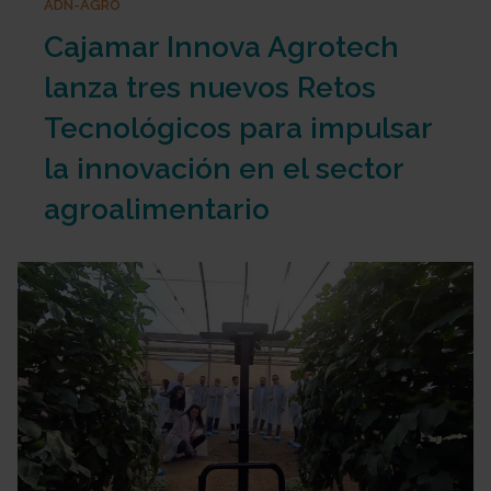
ADN-AGRO
Cajamar Innova Agrotech
lanza tres nuevos Retos
Tecnológicos para impulsar
la innovación en el sector
agroalimentario