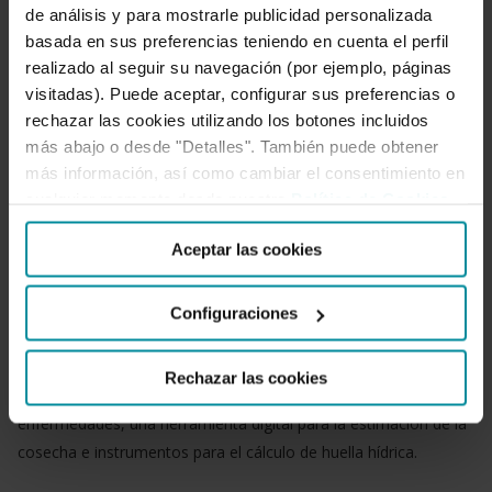
A través de esta convocatoria, los participantes podrán
de análisis y para mostrarle publicidad personalizada
desarrollar o adaptar su tecnología a un reto real del sector con
basada en sus preferencias teniendo en cuenta el perfil
realizado al seguir su navegación (por ejemplo, páginas
apoyo técnico especializado, obtener resultados validados
visitadas). Puede aceptar, configurar sus preferencias o
útiles para avanzar hacia una futura implantación comercial e
rechazar las cookies utilizando los botones incluidos
integrarse en el ecosistema de innovación agroalimentaria de
más abajo o desde "Detalles". También puede obtener
Cajamar.
más información, así como cambiar el consentimiento en
cualquier momento desde nuestra
Política de Cookies
.
Además, contarán con el respaldo de socios estratégicos de
referencia en el sector como
Anecoop
,
Coexphal
,
Unica
Aceptar las cookies
Group
,
Trops
y
Vicasol
.
Configuraciones
Retos tecnológicos de esta convocatoria
En esta edición se plantean tres Retos Tecnológicos: el
Rechazar las cookies
desarrollo de un asistente virtual para el control de plagas y
enfermedades, una herramienta digital para la estimación de la
cosecha e instrumentos para el cálculo de huella hídrica.