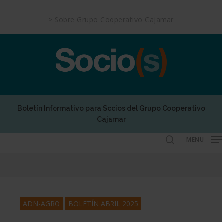
Skip
to
> Sobre Grupo Cooperativo Cajamar
main
content
Boletín Informativo para Socios del Grupo Cooperativo
Cajamar
MENU
search
ADN-AGRO
BOLETÍN ABRIL 2025